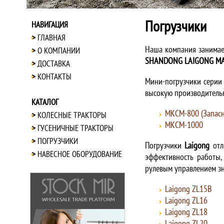
Погрузчики
НАВИГАЦИЯ
ГЛАВНАЯ
Наша компания занимае
О КОМПАНИИ
SHANDONG LAIGONG MAC
ДОСТАВКА
КОНТАКТЫ
Мини-погрузчики сери
высокую производительн
КАТАЛОГ
МКСМ-800 (
Запасн
КОЛЕСНЫЕ ТРАКТОРЫ
МКСМ-1000
ГУСЕНИЧНЫЕ ТРАКТОРЫ
ПОГРУЗЧИКИ
Погрузчики
Laigong
отл
НАВЕСНОЕ ОБОРУДОВАНИЕ
эффективность работы,
рулевым управлением з
Laigong ZL15B
Laigong ZL16
Laigong ZL18
Laigong ZL20